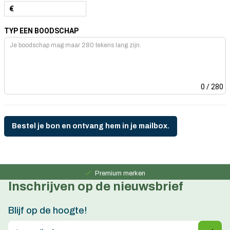
€
TYP EEN BOODSCHAP
0
/ 280
Bestel je bon en ontvang hem in je mailbox.
Persoonlijk advies
15 jaar ervaring
Premium merken
Inschrijven op de nieuwsbrief
Persoonlijk advies
15 jaar ervaring
Blijf op de hoogte!