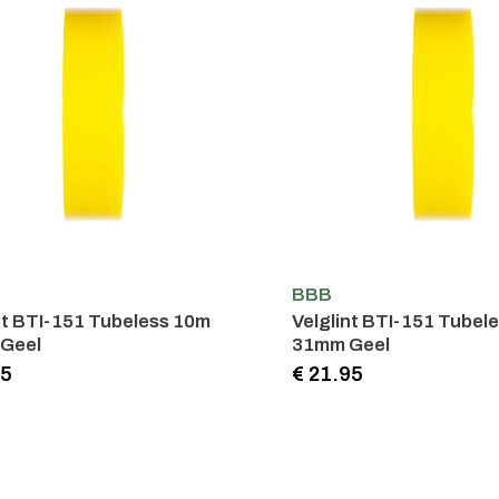
BBB
nt BTI-151 Tubeless 10m
Velglint BTI-151 Tubel
Geel
31mm Geel
95
€ 21.95