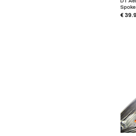
DT Aer
Spoke 
€ 39.