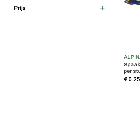
Prijs
ALPIN
Spaak 
per st
€ 0.2