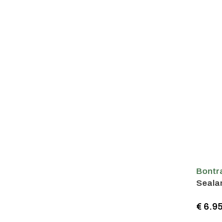
Bontr
Seala
€ 6.9