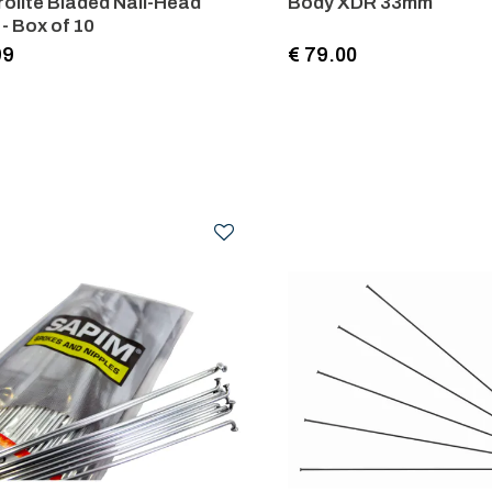
olite Bladed Nail-Head
Body XDR 33mm
- Box of 10
99
€ 79.00