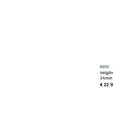
BBB
Velgli
34mm 
€ 22.