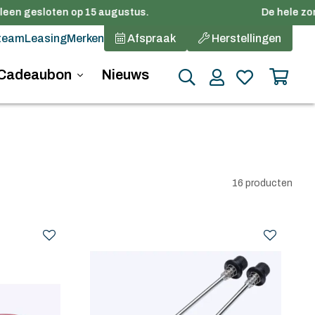
en gesloten op 15 augustus.
De hele zomer
team
Leasing
Merken
Afspraak
Herstellingen
Cadeaubon
Nieuws
16 producten