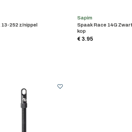
Sapim
13-252 z/nippel
Spaak Race 14G Zwart
kop
5
€ 3.95