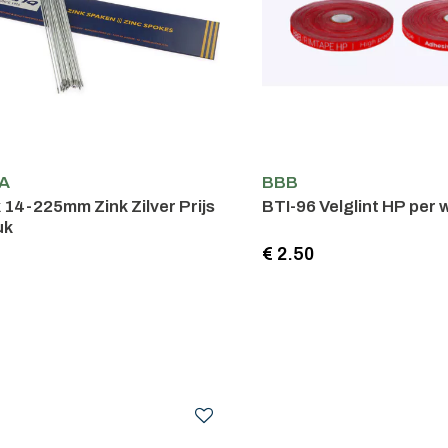
A
BBB
14-225mm Zink Zilver Prijs
BTI-96 Velglint HP per 
uk
5
€ 2.50