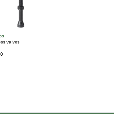
os
ss Valves
90