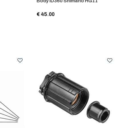
Body ID360 Shimano HG11
€ 45.00