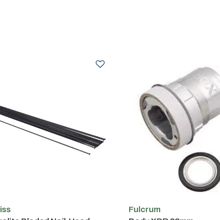
iss
Fulcrum