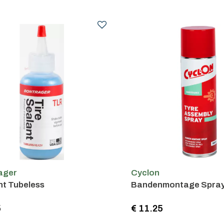
ager
Cyclon
nt Tubeless
Bandenmontage Spra
5
€ 11.25