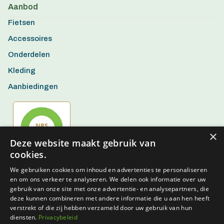
Aanbod
Fietsen
Accessoires
Onderdelen
Kleding
Aanbiedingen
×
Deze website maakt gebruik van
cookies.
We gebruiken cookies om inhoud en advertenties te personaliseren
en om ons verkeer te analyseren. We delen ook informatie over uw
gebruik van onze site met onze advertentie- en analysepartners, die
deze kunnen combineren met andere informatie die u aan hen heeft
verstrekt of die zij hebben verzameld door uw gebruik van hun
diensten.
Privacybeleid