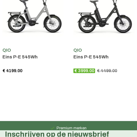
QIO
QIO
Eins P-E 545Wh
Eins P-E 545Wh
€ 4199.00
€ 3999.00
€ 4499.00
Persoonlijk advies
15 jaar ervaring
Premium merken
Inschrijven op de nieuwsbrief
Persoonlijk advies