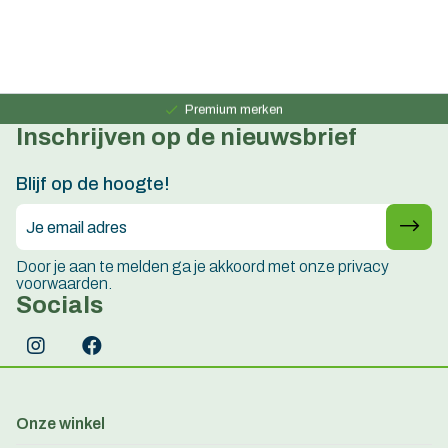
Persoonlijk advies
15 jaar ervaring
Premium merken
Inschrijven op de nieuwsbrief
Persoonlijk advies
15 jaar ervaring
Blijf op de hoogte!
Door je aan te melden ga je akkoord met onze privacy
voorwaarden.
Socials
Onze winkel