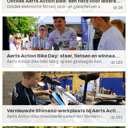
Ontdek Aerts Action Bike: een fiets voor iedereen
Ontdek elektrische fietsen, race- en gravelfietsen en stadsfietsen bij Aerts Action Bike in Kalmthout. Persoonlijk advies voor iedere fietser.
16
Aerts Action Bike Day: sfeer, fietsen en winnaars van de Wattbattle
Aerts Action Bike blikt terug op een geslaagde Aerts Action Bike Day in Kalmthout met de winnaars van de Wattbattle: Hidde, Simon en Celine.
123
Vernieuwde Shimano-werkplaats bij Aerts Action Bike
Aerts Action Bike investeerde samen met Shimano in een moderne, efficiënte werkplaats voor professioneel fietsonderhoud in Kalmthout.
151