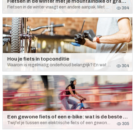
Fietsen in de winter met je mountainbike of gravelbike: do’s & don’ts
Fietsen in de winter vraagt een andere aanpak. Met deze do’s & don’ts haal je ook in de koudere maanden plezier uit elke rit.
394
Hou je fiets in topconditie
Waarom is regelmatig onderhoud belangrijk? En wat kan je zelf doen? Je ontdekt het hier.
304
Een gewone fiets of een e-bike: wat is de beste keuze?
Twijfel je tussen een elektrische fiets of een gewone stadsfiets? Alles hangt natuurlijk af van jouw unieke situatie.
305