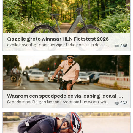
Gazelle grote winnaar HLN Fietstest 2026
azelle bevestigt opnieuw zijn sterke positie in de e-bike markt. Tijdens de HLN Fietstest 2026 sleept het merk maar liefst zes awards in de wacht. Dat is dubbel zoveel als vorig jaar en maakt Gazelle dé grote winnaar van deze editie.
965
Waarom een speedpedelec via leasing ideaal is voor woon-werkverkeer
Steeds meer Belgen kiezen ervoor om hun woon-werkverkeer te doen met een speedpedelec. En dat is geen toeval. Je vermijdt files, bespaart kosten én komt fris aan op je werk.
632