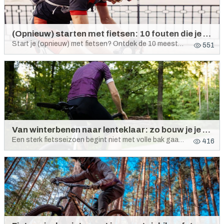
(Opnieuw) starten met fietsen: 10 fouten die je beter niet maakt
Start je (opnieuw) met fietsen? Ontdek de 10 meest gemaakte fouten en leer hoe je comfortabeler, veiliger en efficiënter rijdt.
551
Van winterbenen naar lenteklaar: zo bouw je je fietsseizoen slim op
Een sterk fietsseizoen begint niet met volle bak gaan, maar met slim opbouwen. En met een goed afgestelde fiets.
416