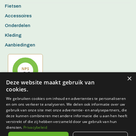
Fietsen
Accessoires
Onderdelen
Kleding
Aanbiedingen
×
Deze website maakt gebruik van
cookies.
We gebruiken cookies om inhoud en advertenties te personaliseren
en om ons verkeer te analyseren. We delen ook informatie over uw
gebruik van onze site met onze advertentie- en analysepartners, die
deze kunnen combineren met andere informatie die u aan hen heeft
verstrekt of die zij hebben verzameld door uw gebruik van hun
diensten.
Privacybeleid
Algemene voorwaarden
Privacy policy
Disclaimer