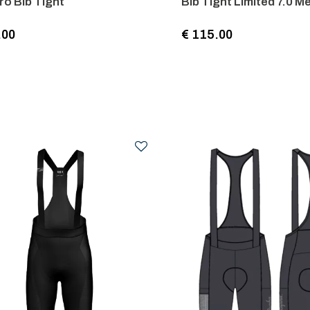
o Bib Tight
Bib Tight Limited 7.0 M
.00
€ 115.00