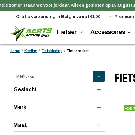
e zomer staan we voor je klaar. Alleen gesloten op 15 augustus.
Gratis verzending in België vanaf €100
Premium
Fietsen
Accessoires
Home
/
Kleding
/
Fietskleding
/
Fietsbroeken
Fie
Geslacht
Merk
-50
Maat