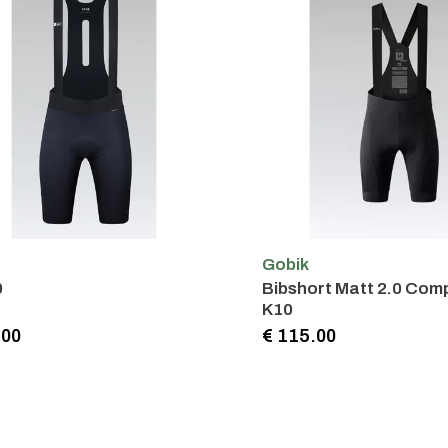
Gobik
0
Bibshort Matt 2.0 Com
K10
.00
€ 115.00