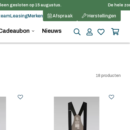
en gesloten op 15 augustus.
De hele zomer
team
Leasing
Merken
Afspraak
Herstellingen
Cadeaubon
Nieuws
18 producten