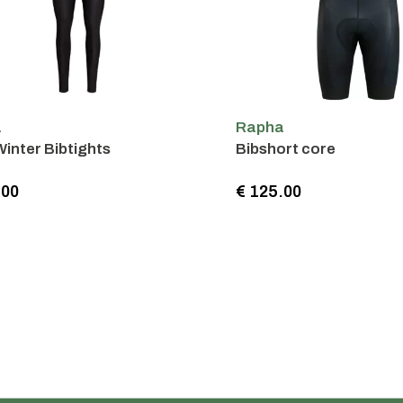
a
Rapha
inter Bibtights
Bibshort core
.00
€ 125.00