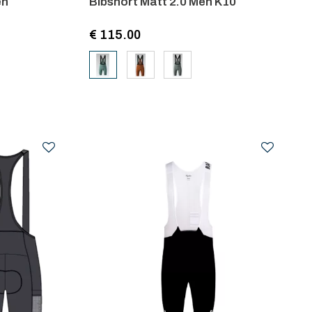
en
Bibshort Matt 2.0 Men K10
€ 115.00