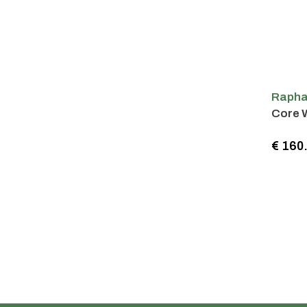
Raph
Core W
€ 160