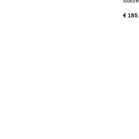
Subzer
€ 185