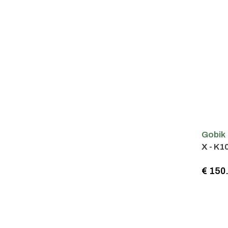
Gobik
X - K1
€ 150