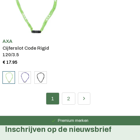
AXA
Cijferslot Code Rigid
120/3.5
€ 17.95
1
2
Persoonlijk advies
15 jaar ervaring
Premium merken
Inschrijven op de nieuwsbrief
Persoonlijk advies
15 jaar ervaring