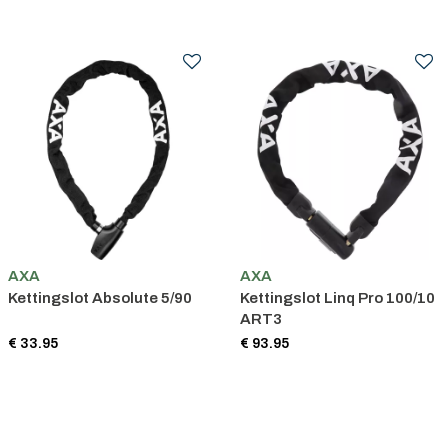
AXA
AXA
Kettingslot Absolute 5/90
Kettingslot Linq Pro 100/10
ART3
€ 33.95
€ 93.95