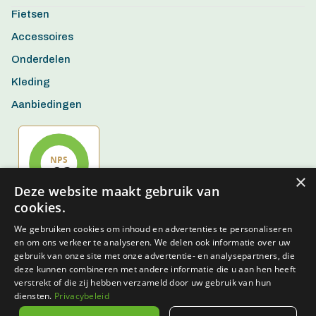
Fietsen
Accessoires
Onderdelen
Kleding
Aanbiedingen
×
Deze website maakt gebruik van
cookies.
We gebruiken cookies om inhoud en advertenties te personaliseren
en om ons verkeer te analyseren. We delen ook informatie over uw
gebruik van onze site met onze advertentie- en analysepartners, die
deze kunnen combineren met andere informatie die u aan hen heeft
verstrekt of die zij hebben verzameld door uw gebruik van hun
diensten.
Privacybeleid
Algemene voorwaarden
Privacy policy
Disclaimer