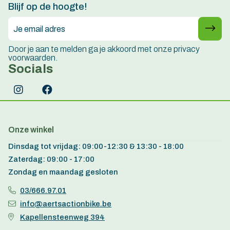
Blijf op de hoogte!
Door je aan te melden ga je akkoord met onze privacy
voorwaarden.
Socials
Onze winkel
Dinsdag tot vrijdag: 09:00-12:30 & 13:30 - 18:00
Zaterdag: 09:00 - 17:00
Zondag en maandag gesloten
03/666.97.01
info@aertsactionbike.be
Kapellensteenweg 394