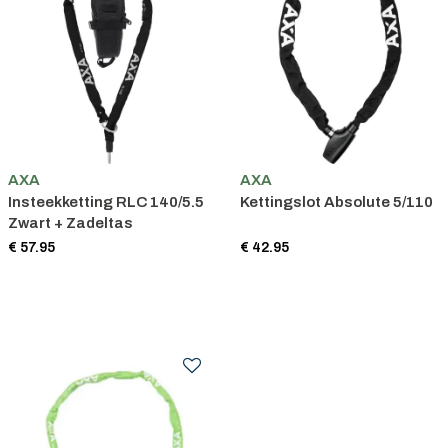
AXA
AXA
Insteekketting RLC 140/5.5
Kettingslot Absolute 5/110
Zwart + Zadeltas
€ 57.95
€ 42.95