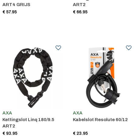
ART4 GRIJS
ART2
€ 57.95
€ 66.95
AXA
AXA
Kettingslot Linq 180/9.5
Kabelslot Resolute 60/12
ART2
€ 93.95
€ 23.95