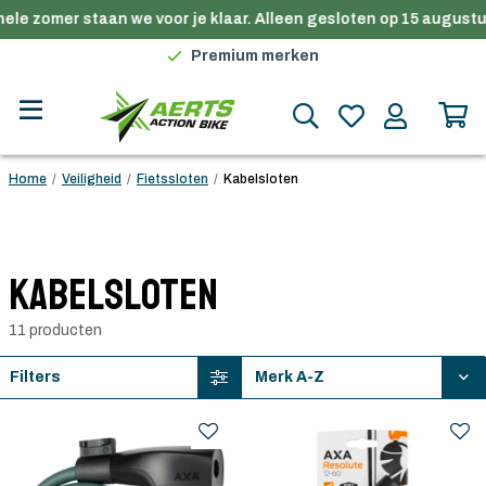
le zomer staan we voor je klaar. Alleen gesloten op 15 augustus
Gratis verzending in België vanaf €100
Premium merken
Persoonlijk advies
Gratis verzending in België vanaf €100
Home
/
Veiligheid
/
Fietssloten
/
Kabelsloten
Kabelsloten
11 producten
Filters