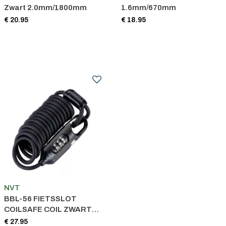
Zwart 2.0mm/1800mm
1.6mm/670mm
€ 20.95
€ 18.95
NVT
BBL-56 FIETSSLOT
COILSAFE COIL ZWART
4.8MMX1800MM
€ 27.95