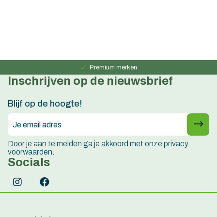
Persoonlijk advies
15 jaar ervaring
Premium merken
Inschrijven op de nieuwsbrief
Persoonlijk advies
15 jaar ervaring
Blijf op de hoogte!
Door je aan te melden ga je akkoord met onze privacy
voorwaarden.
Socials