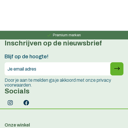
Persoonlijk advies
15 jaar ervaring
Premium merken
Inschrijven op de nieuwsbrief
Persoonlijk advies
15 jaar ervaring
Blijf op de hoogte!
Door je aan te melden ga je akkoord met onze privacy
voorwaarden.
Socials
Onze winkel