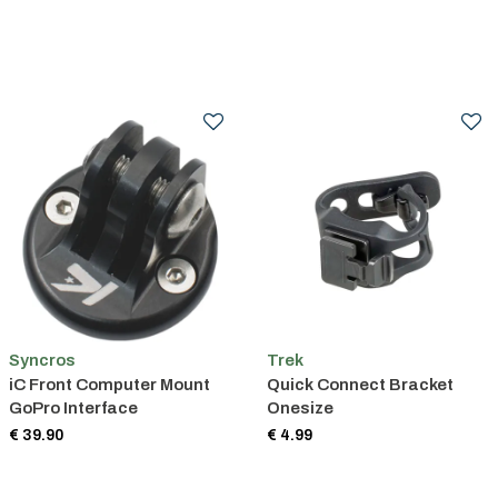
Syncros
Trek
iC Front Computer Mount
Quick Connect Bracket
GoPro Interface
Onesize
€ 39.90
€ 4.99