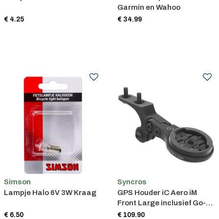
Garmin en Wahoo
€ 4.25
€ 34.99
Simson
Syncros
Lampje Halo 6V 3W Kraag
GPS Houder iC Aero iM
Front Large inclusief Go-
Pro mogelijkheid
€ 6.50
€ 109.90