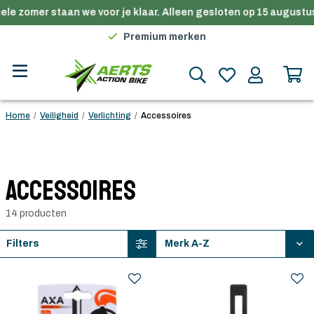
le zomer staan we voor je klaar. Alleen gesloten op 15 augustus.
Gratis verzending in België vanaf €100
Premium merken
Persoonlijk advies
Gratis verzending in België vanaf €100
Home
/
Veiligheid
/
Verlichting
/
Accessoires
Accessoires
14 producten
Filters