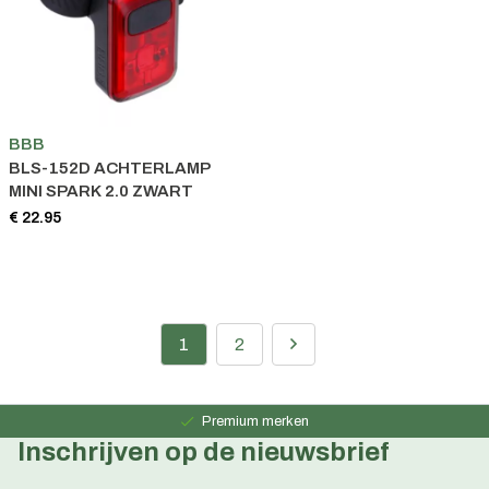
BBB
BLS-152D ACHTERLAMP
MINI SPARK 2.0 ZWART
€ 22.95
1
2
Persoonlijk advies
15 jaar ervaring
Premium merken
Inschrijven op de nieuwsbrief
Persoonlijk advies
15 jaar ervaring