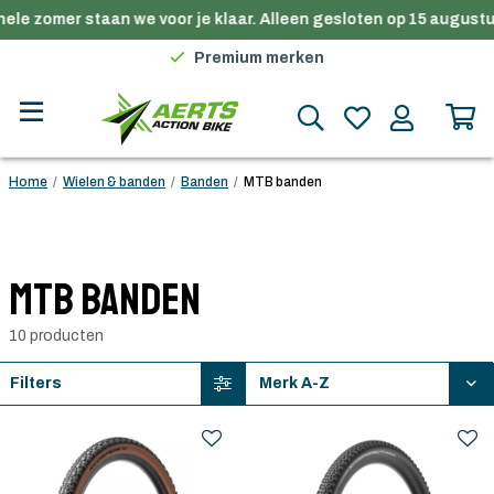
ele zomer staan we voor je klaar. Alleen gesloten op 15 augustu
Gratis verzending in België vanaf €100
Premium merken
Persoonlijk advies
Gratis verzending in België vanaf €100
Home
/
Wielen & banden
/
Banden
/
MTB banden
MTB banden
10 producten
Filters