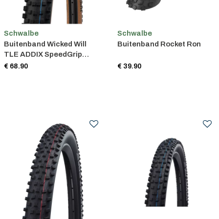
Schwalbe
Schwalbe
Buitenband Wicked Will
Buitenband Rocket Ron
TLE ADDIX SpeedGrip
Super Race Vouwband
€ 68.90
€ 39.90