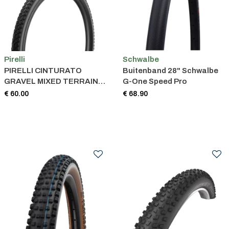
Pirelli
Schwalbe
PIRELLI CINTURATO
Buitenband 28" Schwalbe
GRAVEL MIXED TERRAIN
G-One Speed Pro
ZWART 700X40C
€ 60.00
€ 68.90