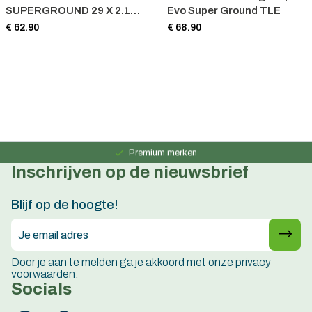
SUPERGROUND 29 X 2.1
Evo Super Ground TLE
ZWART 29X2.10
€ 62.90
€ 68.90
Persoonlijk advies
15 jaar ervaring
Premium merken
Inschrijven op de nieuwsbrief
Persoonlijk advies
15 jaar ervaring
Blijf op de hoogte!
Door je aan te melden ga je akkoord met onze privacy
voorwaarden.
Socials