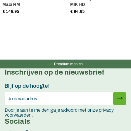
Maxi RM
MIK HD
€ 149.95
€ 94.95
Persoonlijk advies
15 jaar ervaring
Premium merken
Inschrijven op de nieuwsbrief
Persoonlijk advies
15 jaar ervaring
Blijf op de hoogte!
Door je aan te melden ga je akkoord met onze privacy
voorwaarden.
Socials