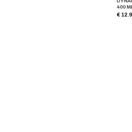
DYNA
400 M
€ 12.