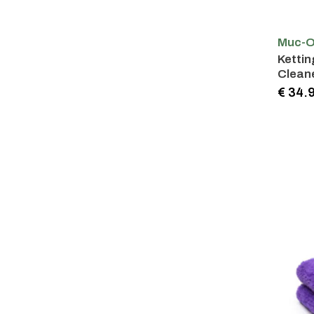
Muc-O
Kettin
Cleaner
€ 34.