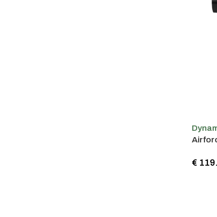
Dynam
Airfo
€ 119