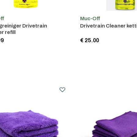
ff
Muc-Off
greiniger Drivetrain
Drivetrain Cleaner kett
 refill
99
€ 25.00