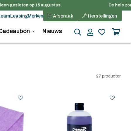
en gesloten op 15 augustus.
De hele zomer 
team
Leasing
Merken
Afspraak
Herstellingen
Cadeaubon
Nieuws
27 producten