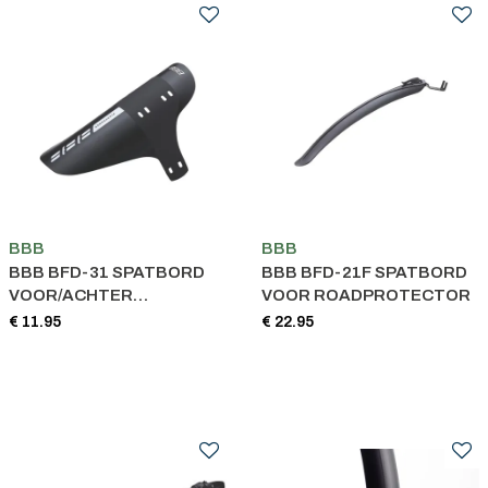
BBB
BBB
BBB BFD-31 SPATBORD
BBB BFD-21F SPATBORD
VOOR/ACHTER
VOOR ROADPROTECTOR
FLEXFENDER PP
€ 11.95
€ 22.95
MATERIAA