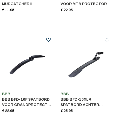
MUDCATCHER II
VOOR MTB PROTECTOR
€ 11.95
€ 22.95
BBB
BBB
BBB BFD-16F SPATBORD
BBB BFD-16XLR
VOOR GRANDPROTECT
SPATBORD ACHTER
MTB ZWART
GRANDPROTECT XL MTB
€ 22.95
€ 25.95