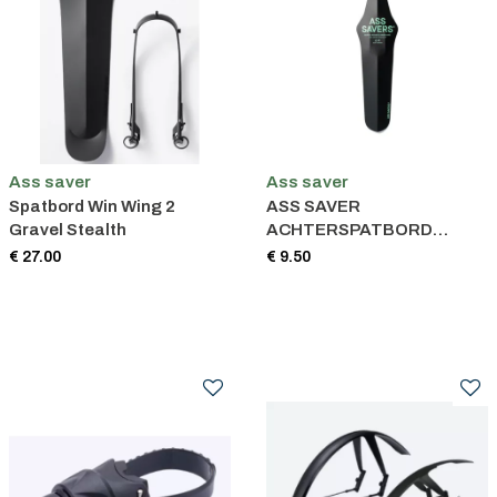
Ass saver
Ass saver
Spatbord Win Wing 2
ASS SAVER
Gravel Stealth
ACHTERSPATBORD
REGULAR ZWART
€ 27.00
€ 9.50