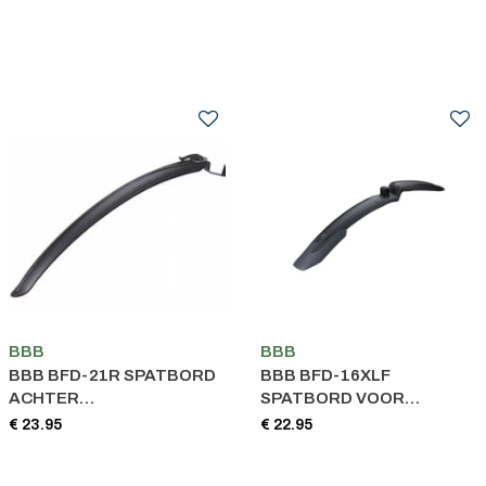
BBB
BBB
BBB BFD-21R SPATBORD
BBB BFD-16XLF
ACHTER
SPATBORD VOOR
ROADPROTECTOR
GRANDPROTECT XL MTB
€ 23.95
€ 22.95