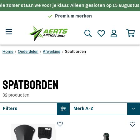
e zomer staan we voor je klaar. Alleen gesloten op 15 augustus.
Gratis verzending in België vanaf €100
Premium merken
Persoonlijk advies
Gratis verzending in België vanaf €100
Home
/
Onderdelen
/
Afwerking
/
Spatborden
Spatborden
32 producten
Filters