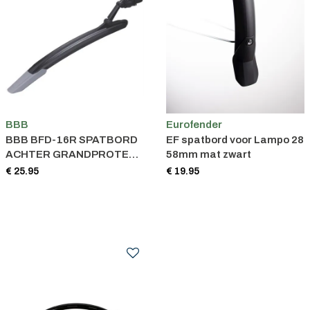
BBB
Eurofender
BBB BFD-16R SPATBORD
EF spatbord voor Lampo 28
ACHTER GRANDPROTECT
58mm mat zwart
MTB ZWART
€ 25.95
€ 19.95