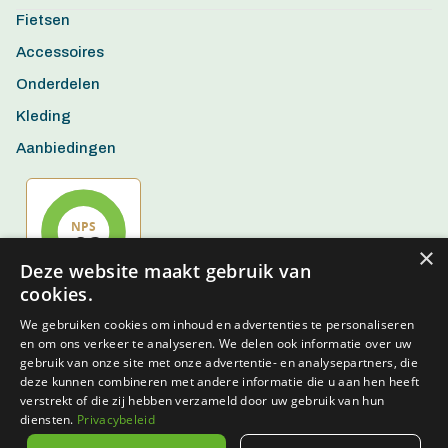
Fietsen
Accessoires
Onderdelen
Kleding
Aanbiedingen
×
Deze website maakt gebruik van
cookies.
We gebruiken cookies om inhoud en advertenties te personaliseren
en om ons verkeer te analyseren. We delen ook informatie over uw
gebruik van onze site met onze advertentie- en analysepartners, die
deze kunnen combineren met andere informatie die u aan hen heeft
verstrekt of die zij hebben verzameld door uw gebruik van hun
diensten.
Privacybeleid
Algemene voorwaarden
Privacy policy
Disclaimer