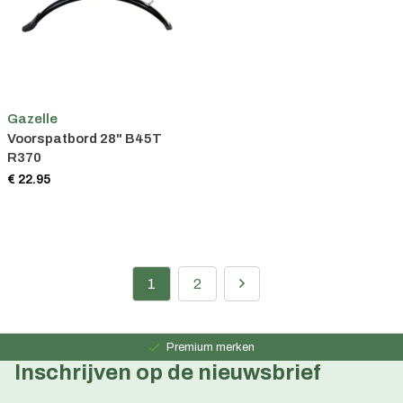
Gazelle
Voorspatbord 28" B45T
R370
€ 22.95
1
2
Persoonlijk advies
15 jaar ervaring
Premium merken
Inschrijven op de nieuwsbrief
Persoonlijk advies
15 jaar ervaring