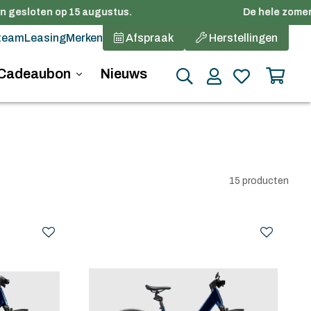
 gesloten op 15 augustus.
De hele zomer st
team
Leasing
Merken
Afspraak
Herstellingen
Cadeaubon
Nieuws
15 producten