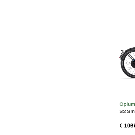
Opiu
S2 Sm
€ 106