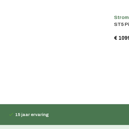
Strom
ST5 P
€ 109
15 jaar ervaring