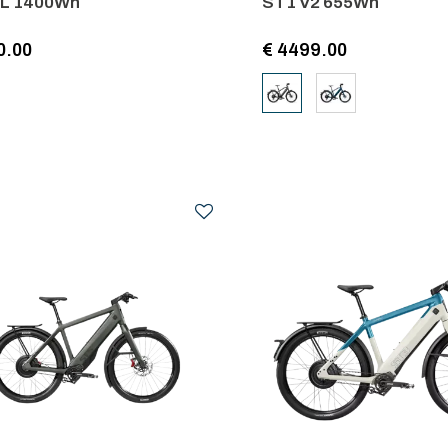
 L 1400Wh
ST1 V2 655Wh
0.00
€ 4499.00