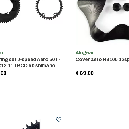
ar
Alugear
g set 2-speed Aero 50T-
Cover aero R8100 12s
tric
.00
€ 69.00