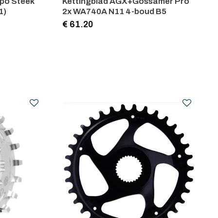
po Steek
Kettingblad AGX+Gossamer Pro
1)
2x WA740A N11 4-boud B5
€ 61.20