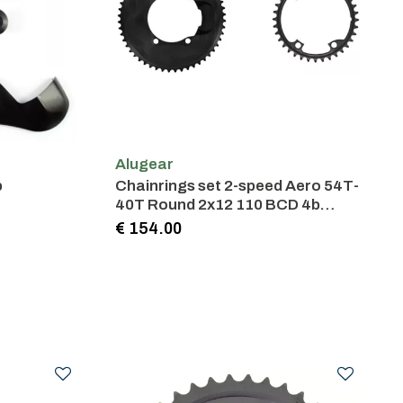
Alugear
p
Chainrings set 2-speed Aero 54T-
40T Round 2x12 110 BCD 4b
Shimano Asymetric Black
€ 154.00