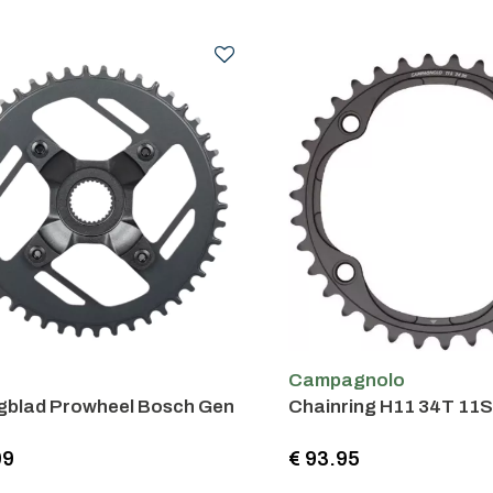
h
Campagnolo
ngblad Prowheel Bosch Gen
Chainring H11 34T 11S
99
€ 93.95