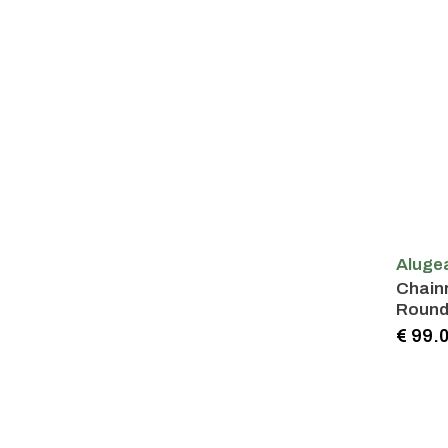
Aluge
Chainr
Round 
€ 99.