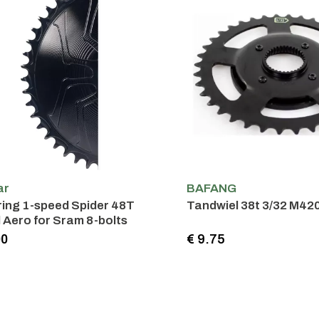
ar
BAFANG
ing 1-speed Spider 48T
Tandwiel 38t 3/32 M42
Aero for Sram 8-bolts
00
€ 9.75