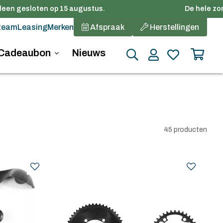
en gesloten op 15 augustus.
De hele zomer 
team
Leasing
Merken
Afspraak
Herstellingen
Cadeaubon
Nieuws
45 producten