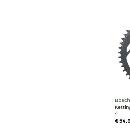
Bosc
Ketti
4
€ 54.