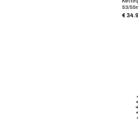
Ketti
53/5
€ 34.