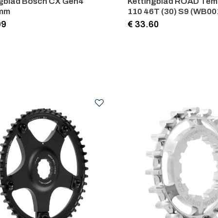
ngblad Bosch CX Gen4
Kettingblad ROAD Tem
5mm
110 46T (30) S9 (WB00
99
€ 33.60