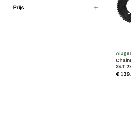
Prijs
Aluge
Chainrin
34T 2x12 110 BCD 4b shimano
asyme
€ 139