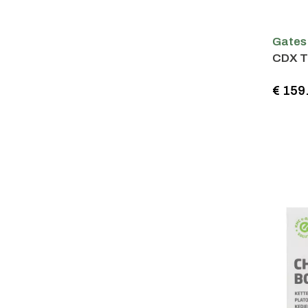
Gates
CDX T
€ 159