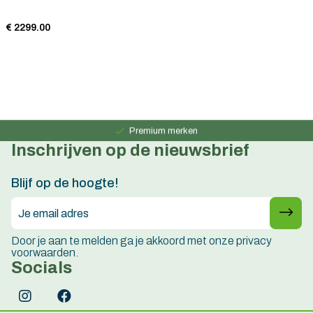
€ 2299.00
Persoonlijk advies
15 jaar ervaring
Premium merken
Inschrijven op de nieuwsbrief
Persoonlijk advies
15 jaar ervaring
Blijf op de hoogte!
Door je aan te melden ga je akkoord met onze privacy
voorwaarden.
Socials