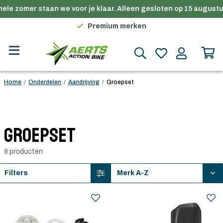
ele zomer staan we voor je klaar. Alleen gesloten op 15 augustus
Gratis verzending in België vanaf €100
Premium merken
Persoonlijk advies
Gratis verzending in België vanaf €100
Home
/
Onderdelen
/
Aandrijving
/
Groepset
Groepset
9 producten
Filters