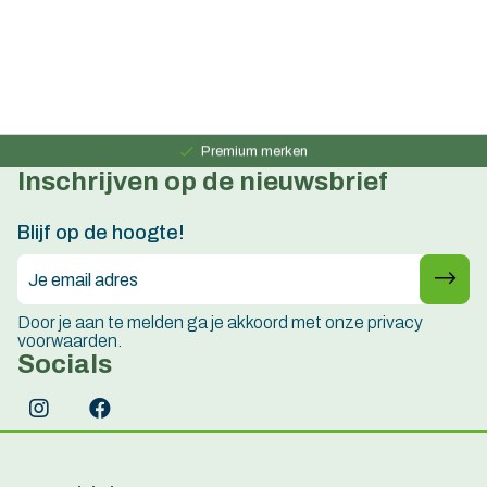
Persoonlijk advies
15 jaar ervaring
Premium merken
Inschrijven op de nieuwsbrief
Persoonlijk advies
15 jaar ervaring
Blijf op de hoogte!
Door je aan te melden ga je akkoord met onze privacy
voorwaarden.
Socials